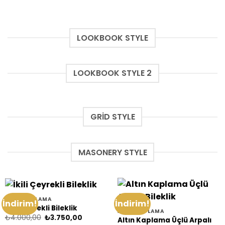
LOOKBOOK STYLE
LOOKBOOK STYLE 2
GRID STYLE
MASONERY STYLE
ALTIN KAPLAMA
İndirim!
İndirim!
İkili Çeyrekli Bileklik
ALTIN KAPLAMA
Orijinal
Şu
₺
4.000,00
₺
3.750,00
Altın Kaplama Üçlü Arpalı
fiyat:
andaki