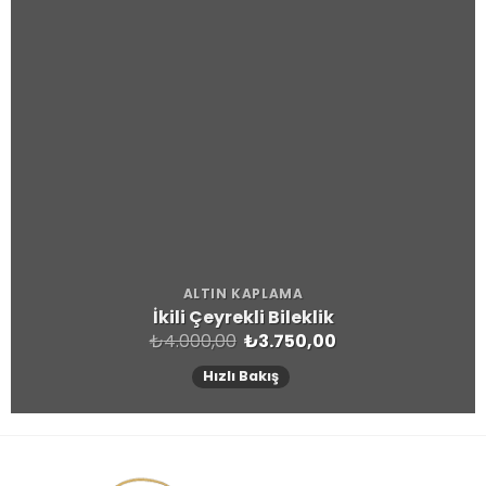
ALTIN KAPLAMA
İkili Çeyrekli Bileklik
Orijinal
Şu
₺
4.000,00
₺
3.750,00
fiyat:
andaki
₺4.000,00.
fiyat:
Hızlı Bakış
₺3.750,00.