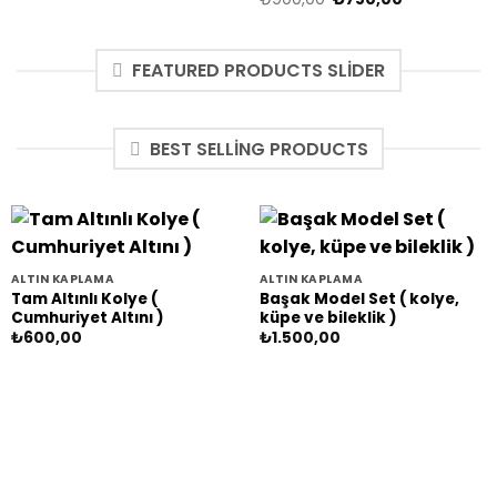
₺8.000,00.
fiyat:
fiyat:
andaki
₺7.000,00.
₺900,00.
fiyat:
₺750,00.
FEATURED PRODUCTS SLIDER
BEST SELLING PRODUCTS
ALTIN KAPLAMA
ALTIN KAPLAMA
Tam Altınlı Kolye (
Başak Model Set ( kolye,
Cumhuriyet Altını )
küpe ve bileklik )
₺
600,00
₺
1.500,00