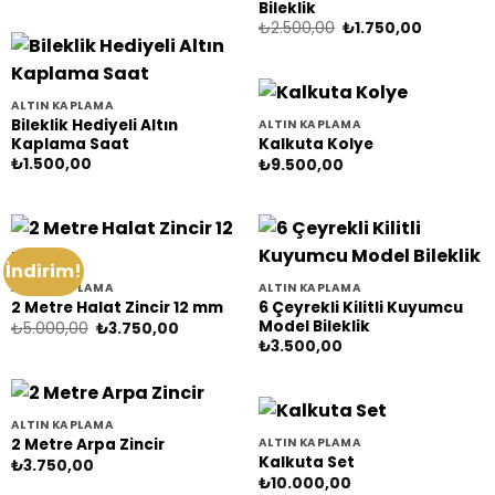
Bileklik
₺4.000,00.
fiyat:
₺3.750,00.
Orijinal
Şu
₺
2.500,00
₺
1.750,00
fiyat:
andaki
₺2.500,00.
fiyat:
₺1.750,0
ALTIN KAPLAMA
Bileklik Hediyeli Altın
ALTIN KAPLAMA
Kaplama Saat
Kalkuta Kolye
₺
1.500,00
₺
9.500,00
İndirim!
ALTIN KAPLAMA
ALTIN KAPLAMA
6 Çeyrekli Kilitli Kuyumcu
2 Metre Halat Zincir 12 mm
Model Bileklik
Orijinal
Şu
₺
5.000,00
₺
3.750,00
fiyat:
andaki
₺
3.500,00
₺5.000,00.
fiyat:
₺3.750,00.
ALTIN KAPLAMA
ALTIN KAPLAMA
2 Metre Arpa Zincir
Kalkuta Set
₺
3.750,00
₺
10.000,00