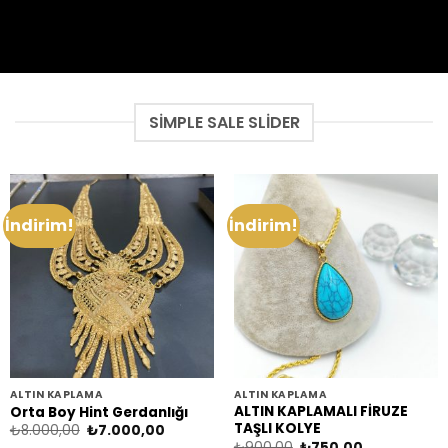
SIMPLE SALE SLIDER
İndirim!
İndirim!
ALTIN KAPLAMA
ALTIN KAPLAMA
ALTIN KAPLAMALI FİRUZE
Orta Boy Hint Gerdanlığı
TAŞLI KOLYE
Orijinal
Şu
₺
8.000,00
₺
7.000,00
fiyat:
andaki
Orijinal
Şu
₺
900,00
₺
750,00