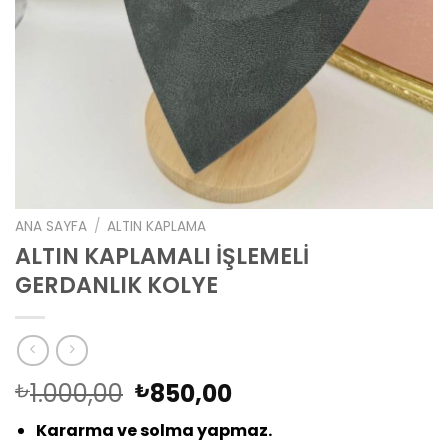
ANA SAYFA
/
ALTIN KAPLAMA
ALTIN KAPLAMALI İŞLEMELİ
GERDANLIK KOLYE
Orijinal
Şu
1.000,00
850,00
₺
₺
fiyat:
andaki
Kararma ve solma yapmaz.
₺1.000,00.
fiyat: