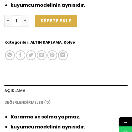
₺850,00.
kuyumcu modelinin aynısıdır.
ALTIN KAPLAMALI İŞLEMELİ GERDANLIK KOLYE adet
SEPETE EKLE
Kategoriler:
ALTIN KAPLAMA
,
Kolye
AÇIKLAMA
DEĞERLENDIRMELER (0)
Kararma ve solma yapmaz.
→
kuyumcu modelinin aynısıdır.